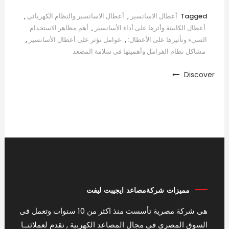
Tagged
أعطال الاسانسير
,
أعطال الاسانسير والنظام الكهربائي
,
أعطال الكابينة وأثرها على أداء الأسانسير
,
أهم مظاهر الاستخدام
السيء وتأثيرها على الأعطال:
,
عوامل تؤثر على أعطال الأسانسير
,
مشاكل نظام الفرامل وأهميتها في سلامة المصعد
Discover
مميزات شركةمصاعد ايجيبت ليفت
هى شركة مصرية تأسست منذ اكثر من 10 سنوات وتعمل فى
السوق المصرى فى مجال المصاعد الكهربية , نقدم لعملائنــا