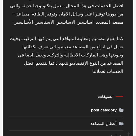
افضل الخدمات فى هذا المجال , نعمل بتكنولوجيا حديثة والتى
من دورها توفير اعلى وسائل الآمان وتوفير الطاقة-مصاعد-
مصعد-المصعد-اسانسير-الاسانسير-الاسناسير-الأسانسير-
كما نقوم بتصميم ومعاينة المواقع التى يتم فيها التركيب بحيث
نعمل فى انواع من المصاعد معينة والتى تعرف بكفائتها
وجودتها وهى الماركات الايطالية والتركية, ونعمل ايضا فى
المصاعد من النوع الإقتصادىو نتعهد دائما بتقديم افضل
الخدمات لعملائنا
تصنيفات
post category
أعطال المصاعد