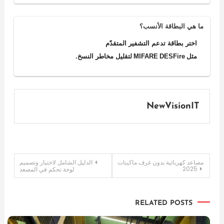
ما هي البطاقة الأنسب؟
اختر بطاقة تدعم التشفير المتقدّم
مثل MIFARE DESFire لتقليل مخاطر النسخ.
NewVisionIT
تصفّح
مصاعد كهربائية بدون غرف ماكينات
الدليل الشامل لاختيار وتصميم
2025
لوحة تحكم في المصعد
المقالات
RELATED POSTS