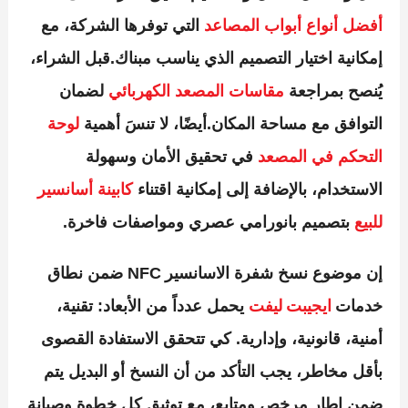
أفضل أنواع أبواب المصاعد
التي توفرها الشركة، مع
إمكانية اختيار التصميم الذي يناسب مبناك.قبل الشراء،
يُنصح بمراجعة
مقاسات المصعد الكهربائي
لضمان
التوافق مع مساحة المكان.أيضًا، لا تنسَ أهمية
لوحة
التحكم في المصعد
في تحقيق الأمان وسهولة
الاستخدام، بالإضافة إلى إمكانية اقتناء
كابينة أسانسير
للبيع
بتصميم بانورامي عصري ومواصفات فاخرة.
إن موضوع
نسخ شفرة الاسانسير NFC
ضمن نطاق
خدمات
ايجيبت ليفت
يحمل عدداً من الأبعاد: تقنية،
أمنية، قانونية، وإدارية. كي تتحقق الاستفادة القصوى
بأقل مخاطر، يجب التأكد من أن النسخ أو البديل يتم
ضمن إطار مرخص ومتابع، مع توثيق كل خطوة وصيانة