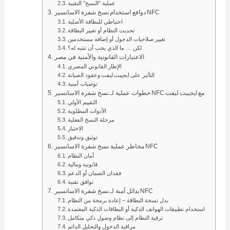
عملية “النسخ” التقنية
دوافع استخدام نسخ شفرة الاسانسير NFC
احتياطي للبطاقة الأصلية
تحديث النظام أو تغيير البطاقة
تغيير صلاحيات الدخول أو إضافة مستخدمين
لكن … ما الذي يجب أن تنتبه له؟
الاعتبارات القانونية والأمنية في مصر
الإطار القانوني المصري
التأثير على ايجيبت ليفت وعقود الصيانة
توصيات أمنية
خطوات عملية لـ نسخ شفرة الاسانسير NFC مع ايجيبت ليفت
التقييم الأولي
الأدوات المطلوبة
مرحلة النسخ الفعلية
الاختبار
توثيق وتدقيق
مخاطر عملية نسخ شفرة الاسانسير NFC
أمان النظام
قانونية ومالية
فقدان الضمان أو الدعم
توافق تقنية
بدائل آمنة لـ نسخ شفرة الاسانسير NFC
بدل نسخة البطاقة – إعادة برمجة من النظام
استخدام تطبيقات الهواتف الذكية أو البطاقات الذكية المعتمدة
ترقية النظام إلى نظام وصول ذكي متكامل
مراقبة الدخول والتحليل الدائم