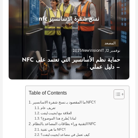
المصعد
نوفمبر 12, 2025
NewVisionIT
حماية نظم الأسانسير التي تعتمد على NFC
— دليل عملي
Table of Contents
ما المقصود بـ نسخ شفرة الاسانسير NFC؟
تعريف عام
العلاقة مع ايجيبت ليفت
لماذا يُطرح هذا الموضوع؟
التقنية وراء بطاقات المصاعد بالنظام NFC
ما هي تقنية NFC؟
كيف تعمل في مصاعد ايجيبت ليفت؟