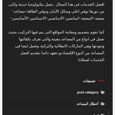
افضل الخدمات فى هذا المجال , نعمل بتكنولوجيا حديثة والتى
من دورها توفير اعلى وسائل الآمان وتوفير الطاقة-مصاعد-
مصعد-المصعد-اسانسير-الاسانسير-الاسناسير-الأسانسير-
كما نقوم بتصميم ومعاينة المواقع التى يتم فيها التركيب بحيث
نعمل فى انواع من المصاعد معينة والتى تعرف بكفائتها
وجودتها وهى الماركات الايطالية والتركية, ونعمل ايضا فى
المصاعد من النوع الإقتصادىو نتعهد دائما بتقديم افضل
الخدمات لعملائنا
تصنيفات
post category
أعطال المصاعد