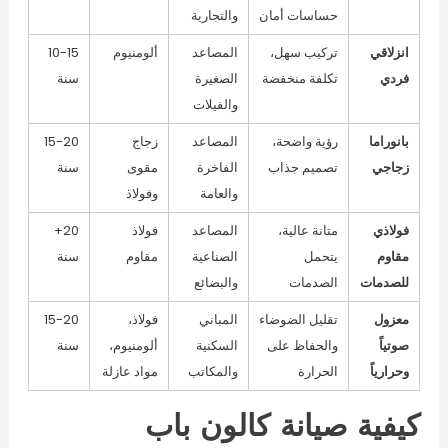
حساسات أمان
والتجارية
انزلاقي
تركيب سهل،
المصاعد
ألومنيوم
10-15
فردي
تكلفة منخفضة
الصغيرة
سنة
والفيلات
بانوراما
رؤية واضحة،
المصاعد
زجاج
15-20
زجاجي
تصميم جذاب
الفاخرة
مقوى
سنة
والعامة
وفولاذ
فولاذي
متانة عالية،
المصاعد
فولاذ
20+
مقاوم
يتحمل
الصناعية
مقاوم
سنة
للصدمات
الصدمات
والبضائع
معزول
تقليل الضوضاء
المباني
فولاذ،
15-20
صوتياً
والحفاظ على
السكنية
ألومنيوم،
سنة
وحرارياً
الحرارة
والمكاتب
مواد عازلة
كيفية صيانة كالون باب