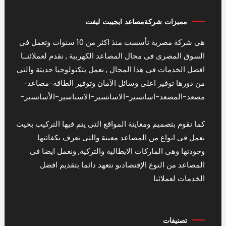
مميزات شركةمصاعد ايجيبت ليفت
هى شركة مصرية تأسست منذ اكثر من 10 سنوات وتعمل فى
السوق المصرى فى مجال المصاعد الكهربية , نقدم لعملائنــا
افضل الخدمات فى هذا المجال , نعمل بتكنولوجيا حديثة والتى
من دورها توفير اعلى وسائل الآمان وتوفير الطاقة-مصاعد-
مصعد-المصعد-اسانسير-الاسانسير-الاسناسير-الأسانسير-
كما نقوم بتصميم ومعاينة المواقع التى يتم فيها التركيب بحيث
نعمل فى انواع من المصاعد معينة والتى تعرف بكفائتها
وجودتها وهى الماركات الايطالية والتركية, ونعمل ايضا فى
المصاعد من النوع الإقتصادىو نتعهد دائما بتقديم افضل
الخدمات لعملائنا
تصنيفات