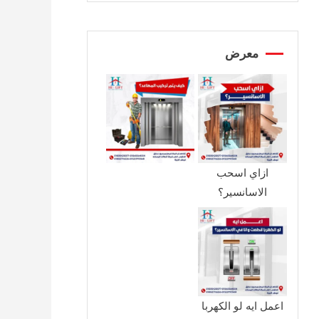
معرض
ازاي اسحب
الاسانسير؟
اعمل ايه لو الكهربا