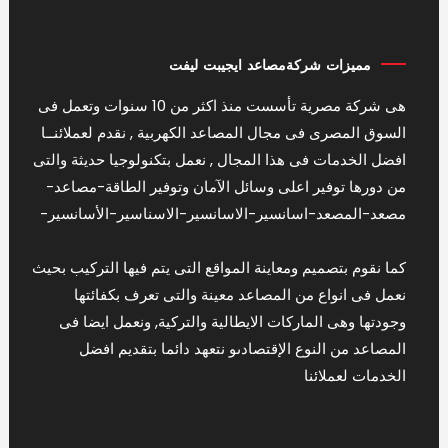
مميزات شركةمصاعد ايجيبت ليفت
هى شركة مصرية تأسست منذ اكثر من 10 سنوات وتعمل فى
السوق المصرى فى مجال المصاعد الكهربية , نقدم لعملائنــا
افضل الخدمات فى هذا المجال , نعمل بتكنولوجيا حديثة والتى
من دورها توفير اعلى وسائل الآمان وتوفير الطاقة-مصاعد-
مصعد-المصعد-اسانسير-الاسانسير-الاسناسير-الأسانسير-
كما نقوم بتصميم ومعاينة المواقع التى يتم فيها التركيب بحيث
نعمل فى انواع من المصاعد معينة والتى تعرف بكفائتها
وجودتها وهى الماركات الايطالية والتركية, ونعمل ايضا فى
المصاعد من النوع الإقتصادىو نتعهد دائما بتقديم افضل
الخدمات لعملائنا