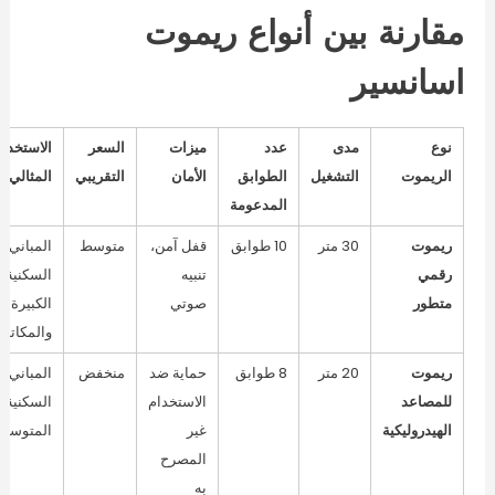
مقارنة بين أنواع ريموت
اسانسير
نوع
مدى
عدد
ميزات
السعر
الاستخدام
الريموت
التشغيل
الطوابق
الأمان
التقريبي
المثالي
المدعومة
ريموت
30 متر
10 طوابق
قفل آمن،
متوسط
المباني
رقمي
تنبيه
السكنية
متطور
صوتي
الكبيرة
والمكاتب
ريموت
20 متر
8 طوابق
حماية ضد
منخفض
المباني
للمصاعد
الاستخدام
السكنية
الهيدروليكية
غير
المتوسط
المصرح
به