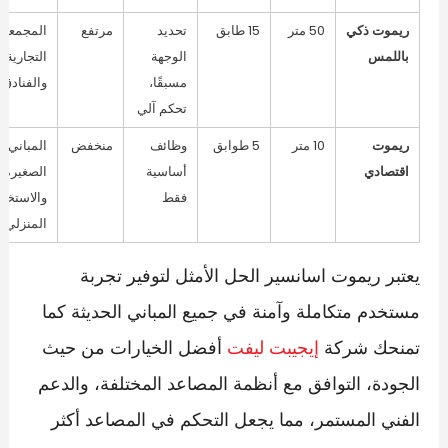
ريموت ذكي
50 متر
15 طابق
تحديد
مرتفع
المجمعات
باللمس
الوجهة
التجارية
مسبقًا،
والفنادق
تحكم آلي
ريموت
10 متر
5 طوابق
وظائف
منخفض
المباني
اقتصادي
أساسية
الصغيرة
فقط
والاستخدا
المنزلي
يعتبر ريموت اسانسير الحل الأمثل لتوفير تجربة
مستخدم متكاملة وآمنة في جميع المباني الحديثة كما
تمنحك شركة
إيجيبت ليفت
أفضل الخيارات من حيث
الجودة، التوافق مع أنظمة المصاعد المختلفة، والدعم
الفني المستمر، مما يجعل التحكم في المصاعد أكثر