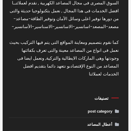
السوق المصرى فى مجال المصاعد الكهربية , نقدم لعملائنــا
افضل الخدمات فى هذا المجال , نعمل بتكنولوجيا حديثة والتى
من دورها توفير اعلى وسائل الآمان وتوفير الطاقة-مصاعد-
مصعد-المصعد-اسانسير-الاسانسير-الاسناسير-الأسانسير-
كما نقوم بتصميم ومعاينة المواقع التى يتم فيها التركيب بحيث
نعمل فى انواع من المصاعد معينة والتى تعرف بكفائتها
وجودتها وهى الماركات الايطالية والتركية, ونعمل ايضا فى
المصاعد من النوع الإقتصادىو نتعهد دائما بتقديم افضل
الخدمات لعملائنا
تصنيفات
post category
أعطال المصاعد