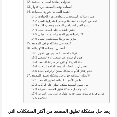
خطوات إضافية لضمان السلامة
أسباب توقف المصعد بين الأدوار
أهمية الصيانة الدورية للمصاعد
ضمان سلامة المستخدمين وتفادي وقوع الحوادث
الحد من التوقفات المفاجئة وضمان استمرارية العمل
زيادة العمر الافتراضي للمصعد وتحسين الأداء
خفض النفقات على المدى البعيد
الالتزام بالمعايير الفنية والقانونية للمباني
تعزيز ثقة ورضا مستخدمي المبنى
كيفية حل مشكلة توقف المصعد
أعطال المصاعد الكهربائية
توقف المصعد المفاجئ بين الأدوار
اهتزاز أو صوت غير طبيعي أثناء التشغيل
بطء الحركة أو تباين في سرعة المصعد
تعطل أزرار التحكم أو لوحة القيادة الداخلية
عدم إغلاق الأبواب بشكل صحيح أو توقفها فجأة
الأسئلة الشائعة حول حل مشكلة تعليق المصعد
ما هي الأسباب الشائعة لتعليق المصعد
هل تعليق المصعد يشكل خطرًا على الركاب
كيف يتم حل مشكلة تعليق المصعد بسرعة
هل توفر هاي ليفت مصر خدمة طوارئ على مدار الساعة
الخلاصة
يعد
حل مشكلة تعليق المصعد
من أكثر المشكلات التي