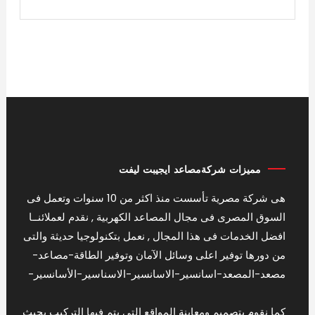
مميزات شركةمصاعد ايجيبت ليفت
هى شركة مصرية تأسست منذ اكثر من 10 سنوات وتعمل فى
السوق المصرى فى مجال المصاعد الكهربية , نقدم لعملائنــا
افضل الخدمات فى هذا المجال , نعمل بتكنولوجيا حديثة والتى
من دورها توفير اعلى وسائل الآمان وتوفير الطاقة-مصاعد-
مصعد-المصعد-اسانسير-الاسانسير-الاسناسير-الأسانسير-
كما نقوم بتصميم ومعاينة المواقع التى يتم فيها التركيب بحيث